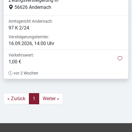
Zwangsversteigerung in
56626 Andernach
Amtsgericht Andernach:
97 K 2/24
Versteigerungstermin:
16.09.2026, 14:00 Uhr
Verkehrswert:
mer
1,00 €
vor 2 Wochen
« Zurück
1
Weiter »