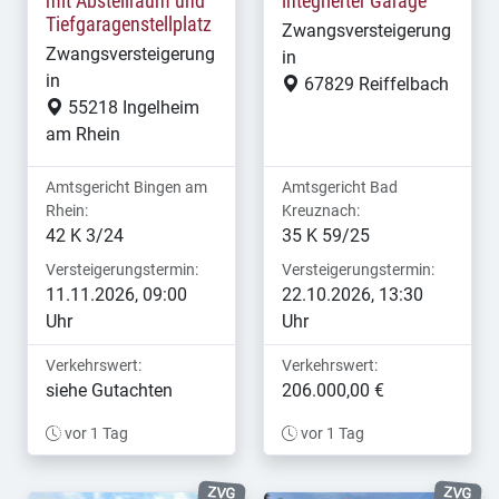
Amtsgericht Neuwied
mit Abstellraum und
integrierter Garage
1
Tiefgaragenstellplatz
Amtsgericht Pirmasens
Zwangsversteigerung
9
Zwangsversteigerung
in
Amtsgericht Rockenhausen
8
in
67829 Reiffelbach
Amtsgericht Sinzig
6
55218 Ingelheim
Amtsgericht Speyer
—
am Rhein
Amtsgericht St. Goar
8
Amtsgericht Trier
10
Amtsgericht Bingen am
Amtsgericht Bad
Amtsgericht Westerburg
Rhein:
Kreuznach:
12
42 K 3/24
35 K 59/25
Amtsgericht Wittlich
4
Amtsgericht Worms
Versteigerungstermin:
Versteigerungstermin:
9
11.11.2026, 09:00
22.10.2026, 13:30
Amtsgericht Zweibrücken
3
Uhr
Uhr
Verkehrswert:
Verkehrswert:
siehe Gutachten
206.000,00 €
vor 1 Tag
vor 1 Tag
ZVG
ZVG