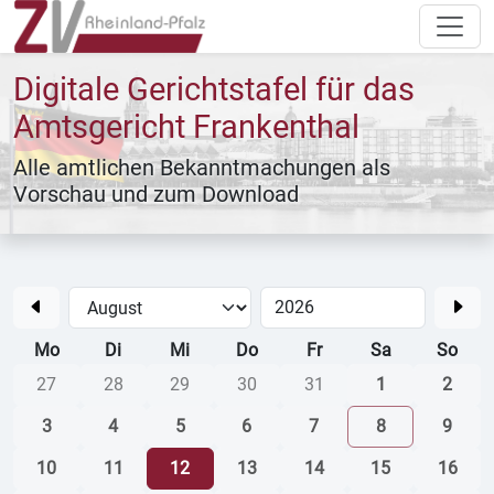
Digitale Gerichtstafel für das
Amtsgericht Frankenthal
Alle amtlichen Bekanntmachungen als
Vorschau und zum Download
Mo
Di
Mi
Do
Fr
Sa
So
27
28
29
30
31
1
2
3
4
5
6
7
8
9
10
11
12
13
14
15
16