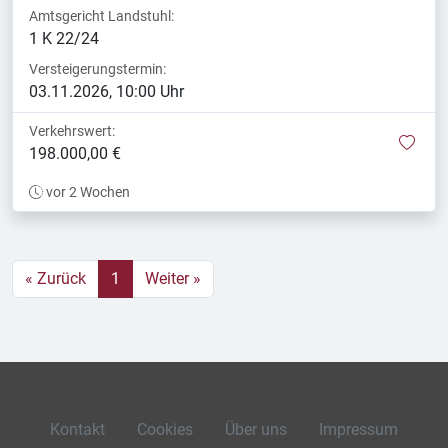
Amtsgericht Landstuhl:
1 K 22/24
Versteigerungstermin:
03.11.2026, 10:00 Uhr
Verkehrswert:
mer
198.000,00 €
vor 2 Wochen
« Zurück
1
Weiter »
Kontakt
Cookies
Über uns
Impressum